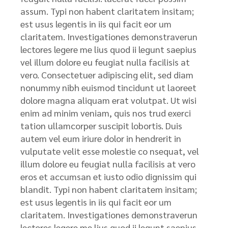
assum. Typi non habent claritatem insitam;
est usus legentis in iis qui facit eor um
claritatem. Investigationes demonstraverun
lectores legere me lius quod ii legunt saepius
vel illum dolore eu feugiat nulla facilisis at
vero. Consectetuer adipiscing elit, sed diam
nonummy nibh euismod tincidunt ut laoreet
dolore magna aliquam erat volutpat. Ut wisi
enim ad minim veniam, quis nos trud exerci
tation ullamcorper suscipit lobortis. Duis
autem vel eum iriure dolor in hendrerit in
vulputate velit esse molestie co nsequat, vel
illum dolore eu feugiat nulla facilisis at vero
eros et accumsan et iusto odio dignissim qui
blandit. Typi non habent claritatem insitam;
est usus legentis in iis qui facit eor um
claritatem. Investigationes demonstraverun
lectores legere me lius quod ii legunt saepius