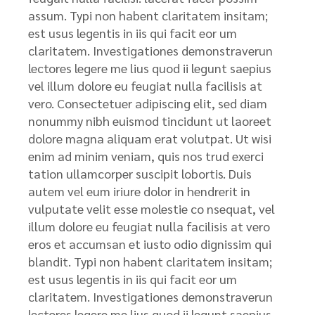
assum. Typi non habent claritatem insitam;
est usus legentis in iis qui facit eor um
claritatem. Investigationes demonstraverun
lectores legere me lius quod ii legunt saepius
vel illum dolore eu feugiat nulla facilisis at
vero. Consectetuer adipiscing elit, sed diam
nonummy nibh euismod tincidunt ut laoreet
dolore magna aliquam erat volutpat. Ut wisi
enim ad minim veniam, quis nos trud exerci
tation ullamcorper suscipit lobortis. Duis
autem vel eum iriure dolor in hendrerit in
vulputate velit esse molestie co nsequat, vel
illum dolore eu feugiat nulla facilisis at vero
eros et accumsan et iusto odio dignissim qui
blandit. Typi non habent claritatem insitam;
est usus legentis in iis qui facit eor um
claritatem. Investigationes demonstraverun
lectores legere me lius quod ii legunt saepius