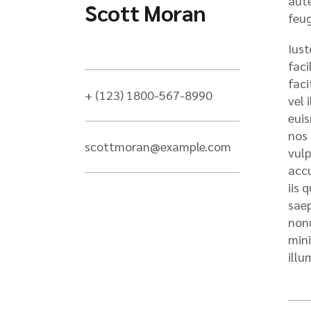
aute
Scott Moran
feug
Iust
faci
faci
+ (123) 1800-567-8990
vel 
euis
nos 
scottmoran@example.com
vulp
accu
iis 
saep
nonu
mini
illu