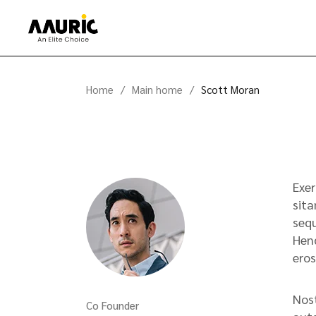
Home
Main home
Scott Moran
Exer
sita
sequ
Hend
eros
Nost
Co Founder