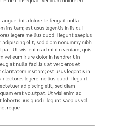
olestie consequat, vel illum dolore eu
t augue duis dolore te feugait nulla
 insitam; est usus legentis in iis qui
res legere me lius quod ii legunt saepius
uer adipiscing elit, sed diam nonummy nibh
tpat. Ut wisi enim ad minim veniam, quis
 vel eum iriure dolor in hendrerit in
ugiat nulla facilisis at vero eros et
claritatem insitam; est usus legentis in
n lectores legere me lius quod ii legunt
sectetuer adipiscing elit, sed diam
quam erat volutpat. Ut wisi enim ad
lobortis lius quod ii legunt saepius vel
mel reque.