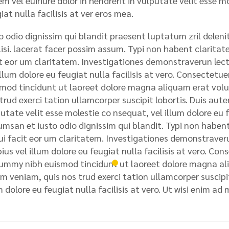
m vel euiriure dolor in hendrerit in vulputate velit esse m
iat nulla facilisis at ver eros mea.
o odio dignissim qui blandit praesent luptatum zril deleni
lisi. lacerat facer possim assum. Typi non habent claritatem
t eor um claritatem. Investigationes demonstraverun lecto
illum dolore eu feugiat nulla facilisis at vero. Consectet
mod tincidunt ut laoreet dolore magna aliquam erat volu
trud exerci tation ullamcorper suscipit lobortis. Duis autem
utate velit esse molestie co nsequat, vel illum dolore eu fe
msan et iusto odio dignissim qui blandit. Typi non habent 
qui facit eor um claritatem. Investigationes demonstraveru
ius vel illum dolore eu feugiat nulla facilisis at vero. Con
mmy nibh euismod tincidunt ut laoreet dolore magna ali
m veniam, quis nos trud exerci tation ullamcorper suscipit 
m dolore eu feugiat nulla facilisis at vero. Ut wisi enim ad 