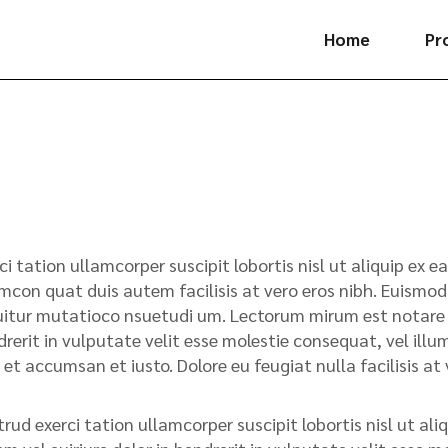
Home
Pr
Pl
La
Ve
Fl
Hi
ci tation ullamcorper suscipit lobortis nisl ut aliquip e
mcon quat duis autem facilisis at vero eros nibh. Euismod 
Ki
itur mutatioco nsuetudi um. Lectorum mirum est notare ui
rerit in vulputate velit esse molestie consequat, vel illum.
 et accumsan et iusto. Dolore eu feugiat nulla facilisis a
rud exerci tation ullamcorper suscipit lobortis nisl ut a