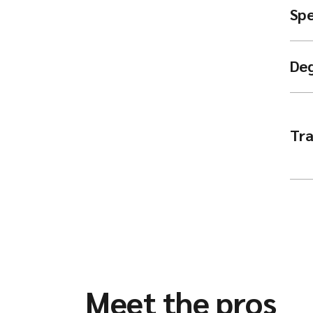
Spe
De
Tra
Meet the pros