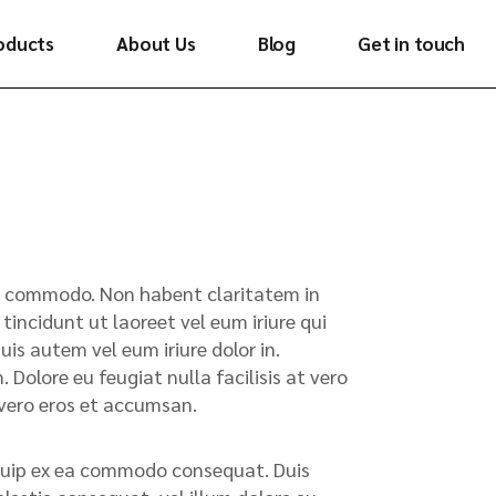
oducts
About Us
Blog
Get in touch
ywood
minates
neers
ooring
ghlighters
x ea commodo. Non habent claritatem in
tincidunt ut laoreet vel eum iriure qui
tchen
s autem vel eum iriure dolor in.
 Dolore eu feugiat nulla facilisis at vero
t vero eros et accumsan.
liquip ex ea commodo consequat. Duis